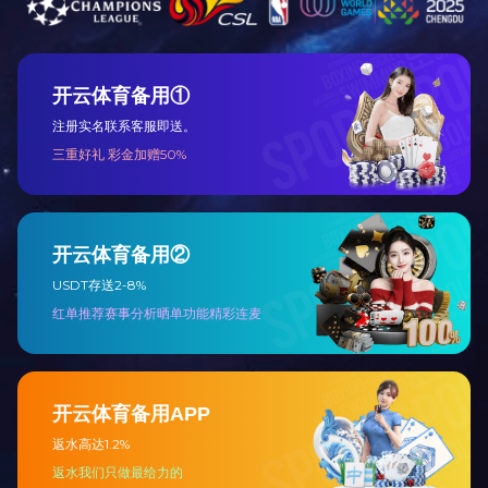
凤铭通过先进的数
筑设计概念。，