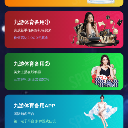
4、铁——菜刀
5、汞——体温
6、银——保温
7、铝——“银粉
六、合金
1、合金：由两
目前已制得的纯
2、合金的硬度
3、合金的熔点