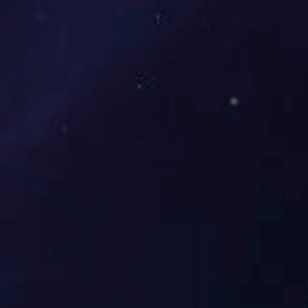
6、生铁和钢性