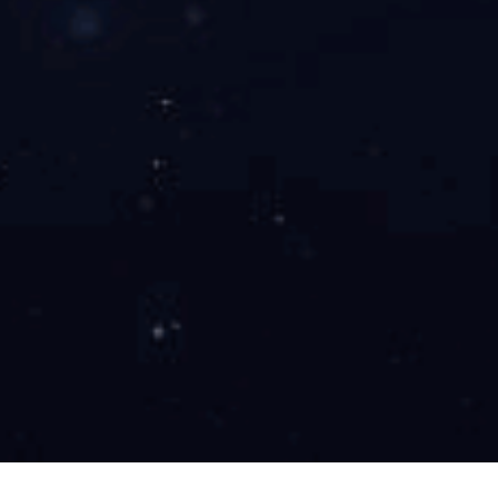
ld体育中国官方网站
FOSHAN NANHAI FENGMING BUILDING MATERIAL CO.,LTD
全国客服热线：4000 111 219
电话：0757-85865699 传真：0757-85622278