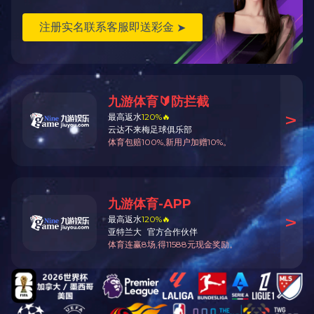
ld体育中国官方网站
FOSHAN NANHAI FENGMING BUILDING MATERIAL CO.,LTD
全国客服热线：4000 111 219
电话：0757-85865699 传真：0757-85622278
地址：佛山市南海区狮山镇广东大众科技园3号
世俱杯官网入口_世俱杯（中国）
|
爱游戏
|
乐竞app官网登录入口
|
乐动平台