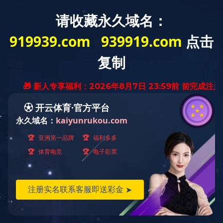
专业从事室内、外金属单层铝幕墙板、蜂巢铝板、瓦楞板、金
网站首页
关于ld体育中国官方网站
ld体育
联系ld体育中国官方网站
4000
全国客服热线：
企业动态
热烈祝贺ld体育
行业资讯
热烈祝贺ld体育中
公司新闻